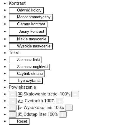
Kontrast
Odwróć kolory
Skip to main content
Monochromatyczny
Ciemny kontrast
Jasny kontrast
Niskie nasycenie
Wysokie nasycenie
Tekst
Zaznacz linki
Zaznacz nagłówki
Czytnik ekranu
Tryb czytania
Powiększenie
Skalowanie treści
100
%
Czcionka
100
%
Aa
Wysokość linii
100
%
Odstęp liter
100
%
Reset