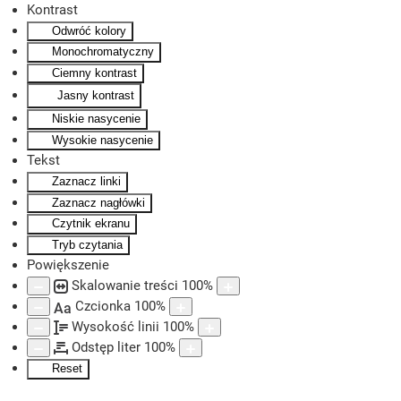
Kontrast
Odwróć kolory
Skip to main content
Monochromatyczny
Ciemny kontrast
Jasny kontrast
Niskie nasycenie
Wysokie nasycenie
Tekst
Zaznacz linki
Zaznacz nagłówki
Czytnik ekranu
Tryb czytania
Powiększenie
Skalowanie treści
100
%
Czcionka
100
%
Aa
Wysokość linii
100
%
Odstęp liter
100
%
Reset