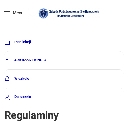
Menu
Plan lekcji
e-dziennik UONET+
W szkole
Dla ucznia
Regulaminy