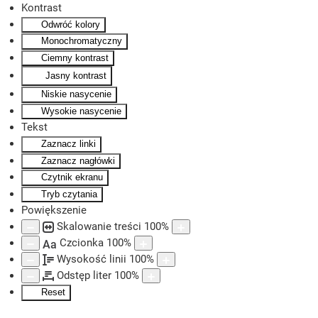
Kontrast
Odwróć kolory
Skip to main content
Monochromatyczny
Ciemny kontrast
Jasny kontrast
Niskie nasycenie
Wysokie nasycenie
Tekst
Zaznacz linki
Zaznacz nagłówki
Czytnik ekranu
Tryb czytania
Powiększenie
Skalowanie treści
100
%
Czcionka
100
%
Aa
Wysokość linii
100
%
Odstęp liter
100
%
Reset