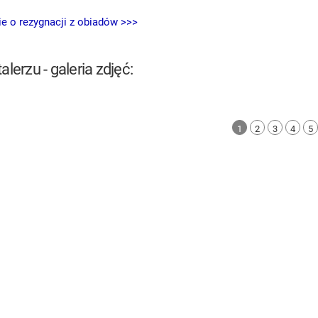
e o rezygnacji z obiadów >>>
alerzu - galeria zdjęć:
1
2
3
4
5