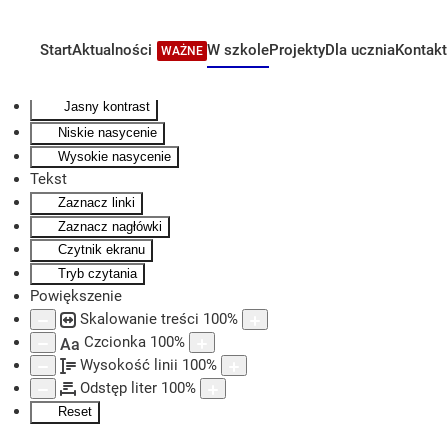
Kontrast
Odwróć kolory
Start
Aktualności
W szkole
Projekty
Dla ucznia
Kontakt
WAŻNE
Skip to main content
Monochromatyczny
Ciemny kontrast
Jasny kontrast
Niskie nasycenie
Wysokie nasycenie
Tekst
Zaznacz linki
Zaznacz nagłówki
Czytnik ekranu
Tryb czytania
Powiększenie
Skalowanie treści
100
%
Czcionka
100
%
Aa
Wysokość linii
100
%
Odstęp liter
100
%
Reset