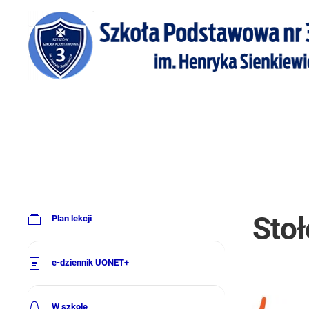
Sto
Plan lekcji
e-dziennik UONET+
W szkole