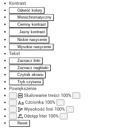
Kontrast
Odwróć kolory
Skip to main content
Monochromatyczny
Ciemny kontrast
Jasny kontrast
Niskie nasycenie
Wysokie nasycenie
Tekst
Zaznacz linki
Zaznacz nagłówki
Czytnik ekranu
Tryb czytania
Powiększenie
Skalowanie treści
100
%
Czcionka
100
%
Aa
Wysokość linii
100
%
Odstęp liter
100
%
Reset