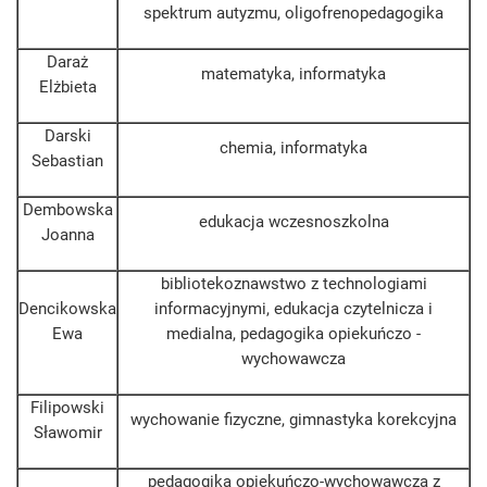
spektrum autyzmu, oligofrenopedagogika
Daraż
matematyka, informatyka
Elżbieta
Darski
chemia, informatyka
Sebastian
Dembowska
edukacja wczesnoszkolna
Joanna
bibliotekoznawstwo z technologiami
Dencikowska
informacyjnymi, edukacja czytelnicza i
Ewa
medialna, pedagogika opiekuńczo -
wychowawcza
Filipowski
wychowanie fizyczne, gimnastyka korekcyjna
Sławomir
pedagogika opiekuńczo-wychowawcza z