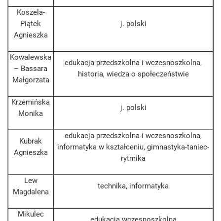
Koszela-
Piątek
j. polski
Agnieszka
Kowalewska
edukacja przedszkolna i wczesnoszkolna,
– Bassara
historia, wiedza o społeczeństwie
Małgorzata
Krzemińska
j. polski
Monika
edukacja przedszkolna i wczesnoszkolna,
Kubrak
informatyka w kształceniu, gimnastyka-taniec-
Agnieszka
rytmika
Lew
technika, informatyka
Magdalena
Mikulec
edukacja wczesnoszkolna