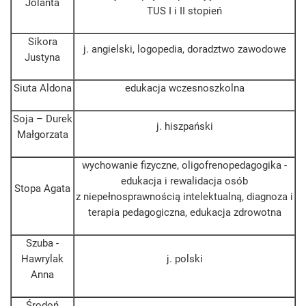
Jolanta
TUS I i II stopień
Sikora
j. angielski, logopedia, doradztwo zawodowe
Justyna
Siuta Aldona
edukacja wczesnoszkolna
Soja – Durek
j. hiszpański
Małgorzata
wychowanie fizyczne, oligofrenopedagogika -
edukacja i rewalidacja osób
Stopa Agata
z niepełnosprawnością intelektualną, diagnoza i
terapia pedagogiczna, edukacja zdrowotna
Szuba -
Hawrylak
j. polski
Anna
Środoń