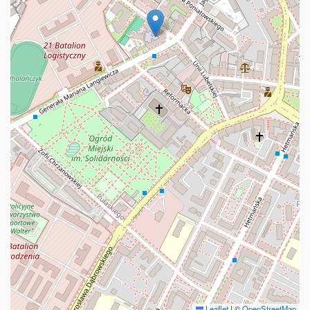
Leaflet
|
©
OpenStreetMap