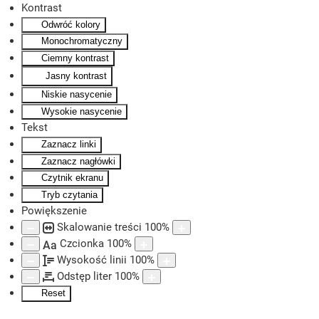
Kontrast
Odwróć kolory
Skip to main content
Monochromatyczny
Ciemny kontrast
Jasny kontrast
Niskie nasycenie
Wysokie nasycenie
Tekst
Zaznacz linki
Zaznacz nagłówki
Czytnik ekranu
Tryb czytania
Powiększenie
Skalowanie treści
100
%
Czcionka
100
%
Aa
Wysokość linii
100
%
Odstęp liter
100
%
Reset