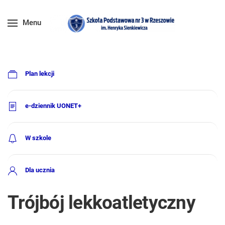
Menu
Plan lekcji
e-dziennik UONET+
W szkole
Dla ucznia
Trójbój lekkoatletyczny