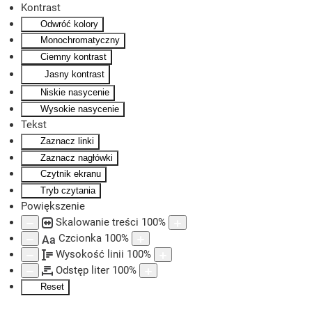
Kontrast
Odwróć kolory
Skip to main content
Monochromatyczny
Ciemny kontrast
Jasny kontrast
Niskie nasycenie
Wysokie nasycenie
Tekst
Zaznacz linki
Zaznacz nagłówki
Czytnik ekranu
Tryb czytania
Powiększenie
Skalowanie treści
100
%
Czcionka
100
%
Aa
Wysokość linii
100
%
Odstęp liter
100
%
Reset