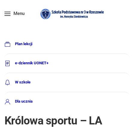
Menu
Plan lekcji
e-dziennik UONET+
W szkole
Dla ucznia
Królowa sportu – LA