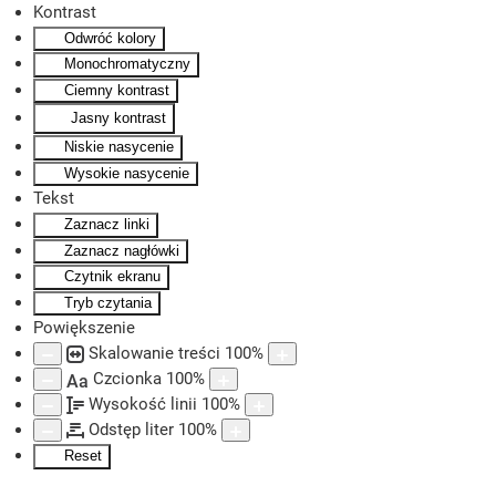
Kontrast
Odwróć kolory
Skip to main content
Monochromatyczny
Ciemny kontrast
Jasny kontrast
Niskie nasycenie
Wysokie nasycenie
Tekst
Zaznacz linki
Zaznacz nagłówki
Czytnik ekranu
Tryb czytania
Powiększenie
Skalowanie treści
100
%
Czcionka
100
%
Aa
Wysokość linii
100
%
Odstęp liter
100
%
Reset