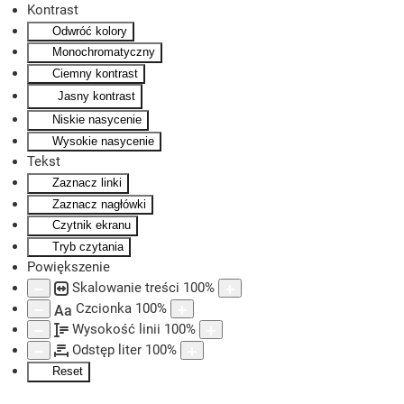
Kontrast
Odwróć kolory
Skip to main content
Monochromatyczny
Ciemny kontrast
Jasny kontrast
Niskie nasycenie
Wysokie nasycenie
Tekst
Zaznacz linki
Zaznacz nagłówki
Czytnik ekranu
Tryb czytania
Powiększenie
Skalowanie treści
100
%
Czcionka
100
%
Aa
Wysokość linii
100
%
Odstęp liter
100
%
Reset