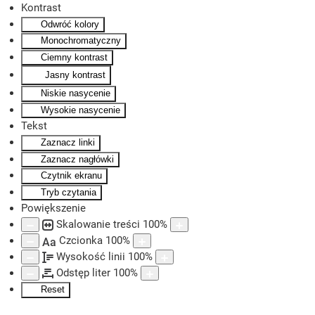
Kontrast
Odwróć kolory
Skip to main content
Monochromatyczny
Ciemny kontrast
Jasny kontrast
Niskie nasycenie
Wysokie nasycenie
Tekst
Zaznacz linki
Zaznacz nagłówki
Czytnik ekranu
Tryb czytania
Powiększenie
Skalowanie treści
100
%
Czcionka
100
%
Aa
Wysokość linii
100
%
Odstęp liter
100
%
Reset