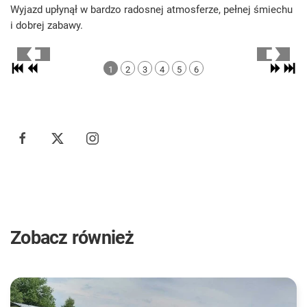
Wyjazd upłynął w bardzo radosnej atmosferze, pełnej śmiechu
i dobrej zabawy.
1
2
3
4
5
6
Zobacz również