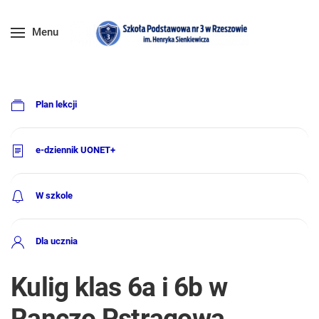
Menu
Plan lekcji
e-dziennik UONET+
W szkole
Dla ucznia
Kulig klas 6a i 6b w
Ranczo Pstrągowa