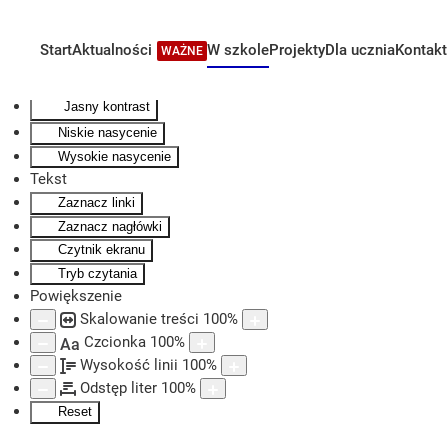
Kontrast
Odwróć kolory
Start
Aktualności
W szkole
Projekty
Dla ucznia
Kontakt
WAŻNE
Skip to main content
Monochromatyczny
Ciemny kontrast
Jasny kontrast
Niskie nasycenie
Wysokie nasycenie
Tekst
Zaznacz linki
Zaznacz nagłówki
Czytnik ekranu
Tryb czytania
Powiększenie
Skalowanie treści
100
%
Czcionka
100
%
Aa
Wysokość linii
100
%
Odstęp liter
100
%
Reset