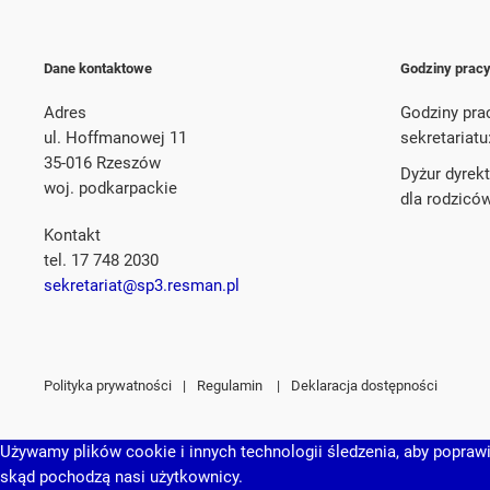
Dane kontaktowe
Godziny prac
Adres
Godziny pra
ul. Hoffmanowej 11
sekretariatu
35-016 Rzeszów
Dyżur dyrek
woj. podkarpackie
dla rodzicó
Kontakt
tel. 17 748 2030
sekretariat@sp3.resman.pl
Polityka prywatności
|
Regulamin
|
Deklaracja dostępności
Używamy plików cookie i innych technologii śledzenia, aby poprawić
skąd pochodzą nasi użytkownicy.