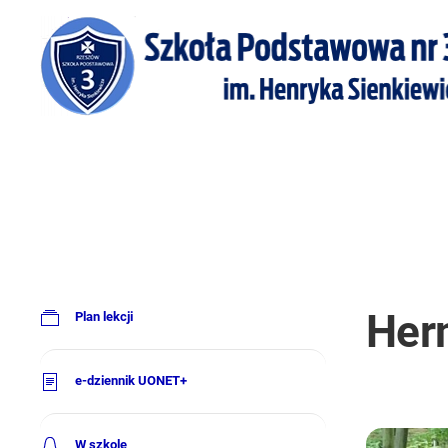
Her
Plan lekcji
e-dziennik UONET+
W szkole