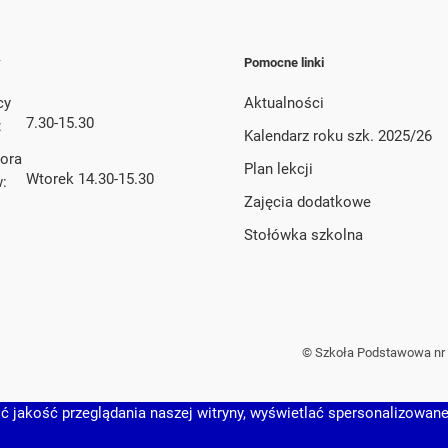
y
Pomocne linki
cy
Aktualności
7.30-15.30
:
Kalendarz roku szk. 2025/26
tora
Plan lekcji
Wtorek 14.30-15.30
w:
Zajęcia dodatkowe
Stołówka szkolna
© Szkoła Podstawowa nr 
 jakość przeglądania naszej witryny, wyświetlać spersonalizowane t