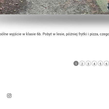
ólne wyjście w klasie 6b. Pobyt w lesie, póżniej frytki i pizza, cz
1
2
3
4
5
6