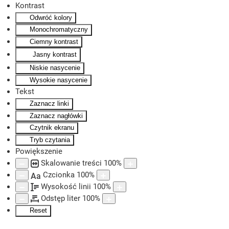
Kontrast
Odwróć kolory
Skip to main content
Monochromatyczny
Ciemny kontrast
Jasny kontrast
Niskie nasycenie
Wysokie nasycenie
Tekst
Zaznacz linki
Zaznacz nagłówki
Czytnik ekranu
Tryb czytania
Powiększenie
Skalowanie treści
100
%
Czcionka
100
%
Aa
Wysokość linii
100
%
Odstęp liter
100
%
Reset