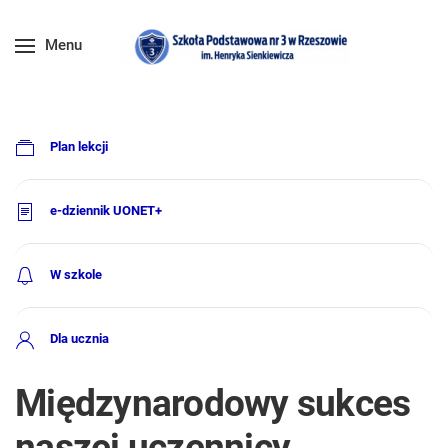
Menu
Plan lekcji
e-dziennik UONET+
W szkole
Dla ucznia
Międzynarodowy sukces
naszej uczennicy