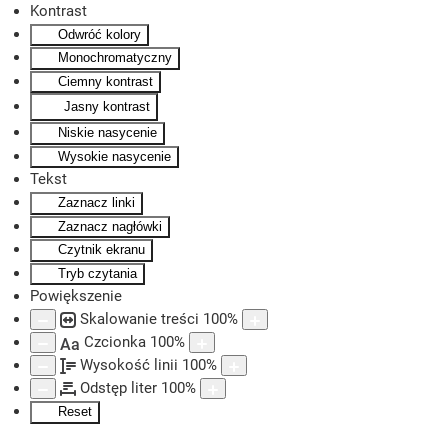
Kontrast
Odwróć kolory
Skip to main content
Monochromatyczny
Ciemny kontrast
Jasny kontrast
Niskie nasycenie
Wysokie nasycenie
Tekst
Zaznacz linki
Zaznacz nagłówki
Czytnik ekranu
Tryb czytania
Powiększenie
Skalowanie treści
100
%
Czcionka
100
%
Aa
Wysokość linii
100
%
Odstęp liter
100
%
Reset