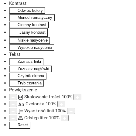
Kontrast
Odwróć kolory
Skip to main content
Monochromatyczny
Ciemny kontrast
Jasny kontrast
Niskie nasycenie
Wysokie nasycenie
Tekst
Zaznacz linki
Zaznacz nagłówki
Czytnik ekranu
Tryb czytania
Powiększenie
Skalowanie treści
100
%
Czcionka
100
%
Aa
Wysokość linii
100
%
Odstęp liter
100
%
Reset