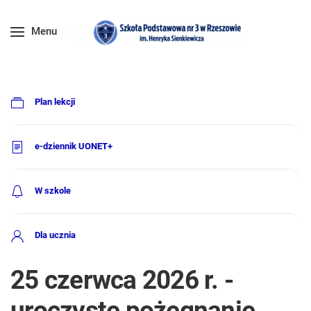
Menu
Plan lekcji
e-dziennik UONET+
W szkole
Dla ucznia
25 czerwca 2026 r. -
uroczyste pożegnanie