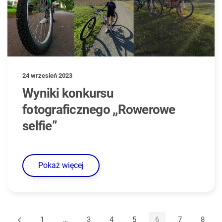
24 wrzesień 2023
Wyniki konkursu
fotograficznego ,,Rowerowe
selfie”
Pokaż więcej
1
…
3
4
5
6
7
8