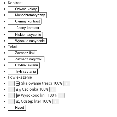
Kontrast
Odwróć kolory
Skip to main content
Monochromatyczny
Ciemny kontrast
Jasny kontrast
Niskie nasycenie
Wysokie nasycenie
Tekst
Zaznacz linki
Zaznacz nagłówki
Czytnik ekranu
Tryb czytania
Powiększenie
Skalowanie treści
100
%
Czcionka
100
%
Aa
Wysokość linii
100
%
Odstęp liter
100
%
Reset