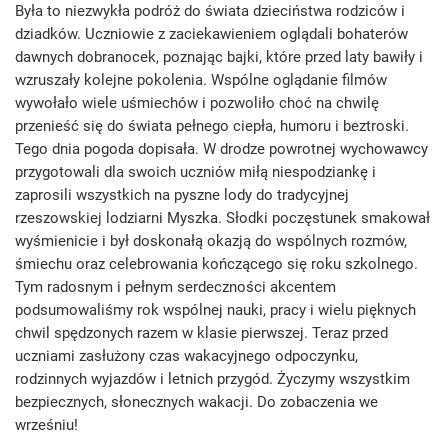
Była to niezwykła podróż do świata dzieciństwa rodziców i
dziadków. Uczniowie z zaciekawieniem oglądali bohaterów
dawnych dobranocek, poznając bajki, które przed laty bawiły i
wzruszały kolejne pokolenia. Wspólne oglądanie filmów
wywołało wiele uśmiechów i pozwoliło choć na chwilę
przenieść się do świata pełnego ciepła, humoru i beztroski.
Tego dnia pogoda dopisała. W drodze powrotnej wychowawcy
przygotowali dla swoich uczniów miłą niespodziankę i
zaprosili wszystkich na pyszne lody do tradycyjnej
rzeszowskiej lodziarni Myszka. Słodki poczęstunek smakował
wyśmienicie i był doskonałą okazją do wspólnych rozmów,
śmiechu oraz celebrowania kończącego się roku szkolnego.
Tym radosnym i pełnym serdeczności akcentem
podsumowaliśmy rok wspólnej nauki, pracy i wielu pięknych
chwil spędzonych razem w klasie pierwszej. Teraz przed
uczniami zasłużony czas wakacyjnego odpoczynku,
rodzinnych wyjazdów i letnich przygód. Życzymy wszystkim
bezpiecznych, słonecznych wakacji. Do zobaczenia we
wrześniu!