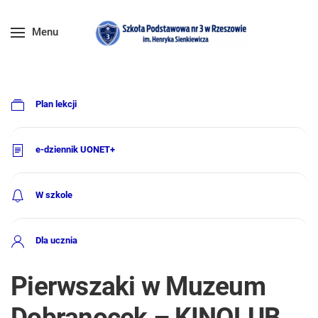
Menu
Plan lekcji
e-dziennik UONET+
W szkole
Dla ucznia
Pierwszaki w Muzeum
Dobranocek – KINOLUB