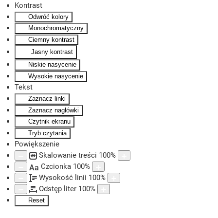
Kontrast
Odwróć kolory
Skip to main content
Monochromatyczny
Ciemny kontrast
Jasny kontrast
Niskie nasycenie
Wysokie nasycenie
Tekst
Zaznacz linki
Zaznacz nagłówki
Czytnik ekranu
Tryb czytania
Powiększenie
Skalowanie treści
100
%
Czcionka
100
%
Aa
Wysokość linii
100
%
Odstęp liter
100
%
Reset