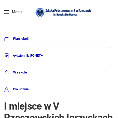
Menu
Plan lekcji
e-dziennik UONET+
W szkole
Dla ucznia
I miejsce w V
Rzeszowskich Igrzyskach