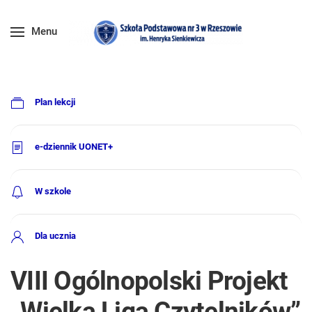
Menu
Plan lekcji
e-dziennik UONET+
W szkole
Dla ucznia
VIII Ogólnopolski Projekt
„Wielka Liga Czytelników”