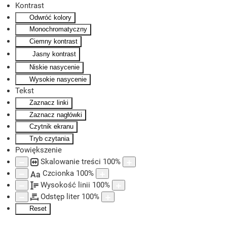
Kontrast
Odwróć kolory
Skip to main content
Monochromatyczny
Ciemny kontrast
Jasny kontrast
Niskie nasycenie
Wysokie nasycenie
Tekst
Zaznacz linki
Zaznacz nagłówki
Czytnik ekranu
Tryb czytania
Powiększenie
Skalowanie treści
100
%
Czcionka
100
%
Aa
Wysokość linii
100
%
Odstęp liter
100
%
Reset