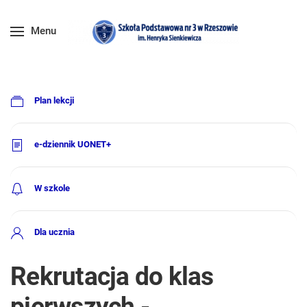
Menu
Plan lekcji
e-dziennik UONET+
W szkole
Dla ucznia
Rekrutacja do klas
pierwszych -