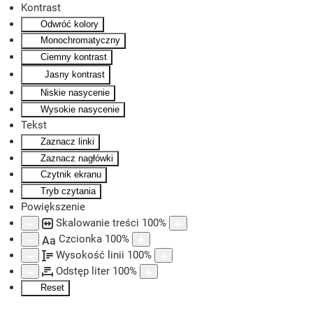
Kontrast
Odwróć kolory
Skip to main content
Monochromatyczny
Ciemny kontrast
Jasny kontrast
Niskie nasycenie
Wysokie nasycenie
Tekst
Zaznacz linki
Zaznacz nagłówki
Czytnik ekranu
Tryb czytania
Powiększenie
Skalowanie treści
100
%
Czcionka
100
%
Aa
Wysokość linii
100
%
Odstęp liter
100
%
Reset