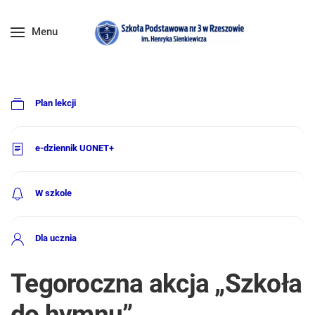
Menu
Plan lekcji
e-dziennik UONET+
W szkole
Dla ucznia
Tegoroczna akcja „Szkoła
do hymnu”