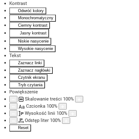
Kontrast
Odwróć kolory
Skip to main content
Monochromatyczny
Ciemny kontrast
Jasny kontrast
Niskie nasycenie
Wysokie nasycenie
Tekst
Zaznacz linki
Zaznacz nagłówki
Czytnik ekranu
Tryb czytania
Powiększenie
Skalowanie treści
100
%
Czcionka
100
%
Aa
Wysokość linii
100
%
Odstęp liter
100
%
Reset