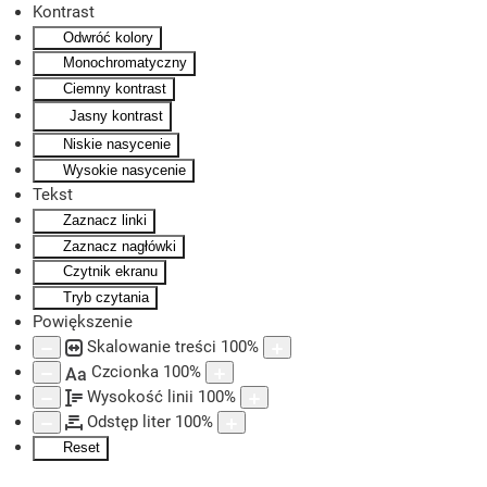
Kontrast
Odwróć kolory
Skip to main content
Monochromatyczny
Ciemny kontrast
Jasny kontrast
Niskie nasycenie
Wysokie nasycenie
Tekst
Zaznacz linki
Zaznacz nagłówki
Czytnik ekranu
Tryb czytania
Powiększenie
Skalowanie treści
100
%
Czcionka
100
%
Aa
Wysokość linii
100
%
Odstęp liter
100
%
Reset