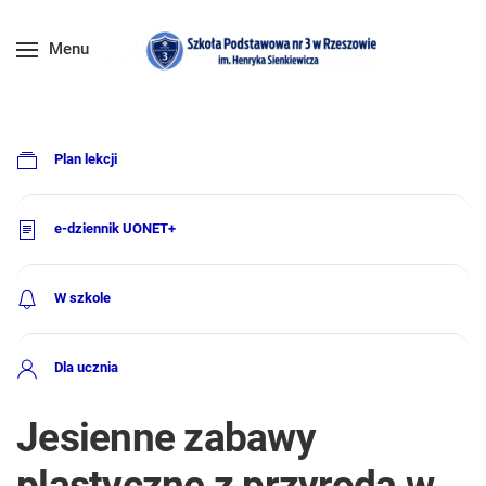
Menu
Plan lekcji
e-dziennik UONET+
W szkole
Dla ucznia
Jesienne zabawy
plastyczne z przyrodą w