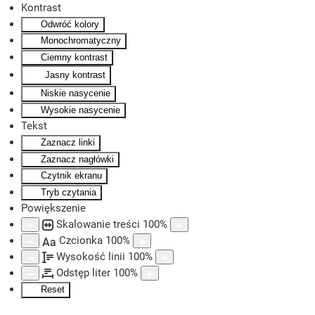
Kontrast
Odwróć kolory
Skip to main content
Monochromatyczny
Ciemny kontrast
Jasny kontrast
Niskie nasycenie
Wysokie nasycenie
Tekst
Zaznacz linki
Zaznacz nagłówki
Czytnik ekranu
Tryb czytania
Powiększenie
Skalowanie treści
100
%
Czcionka
100
%
Aa
Wysokość linii
100
%
Odstęp liter
100
%
Reset