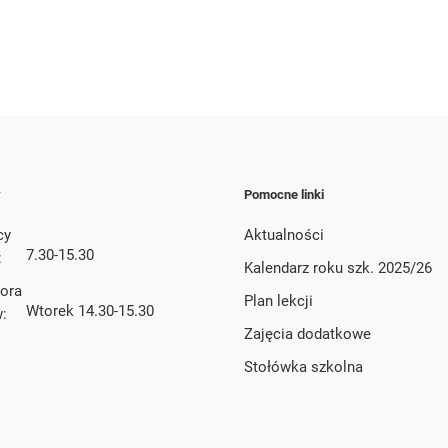
y
Pomocne linki
cy
Aktualności
7.30-15.30
:
Kalendarz roku szk. 2025/26
tora
Plan lekcji
Wtorek 14.30-15.30
w:
Zajęcia dodatkowe
Stołówka szkolna