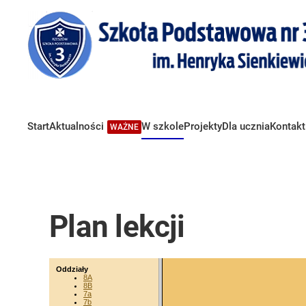
Start
Aktualności
W szkole
Projekty
Dla ucznia
Kontakt
WAŻNE
Plan lekcji