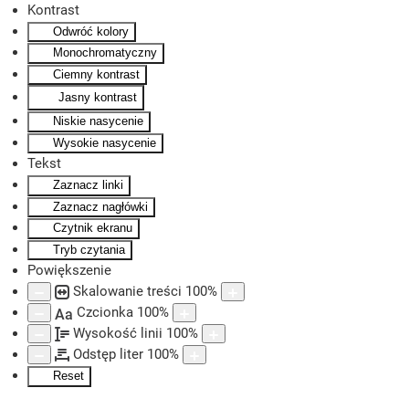
Kontrast
Odwróć kolory
Skip to main content
Monochromatyczny
Ciemny kontrast
Jasny kontrast
Niskie nasycenie
Wysokie nasycenie
Tekst
Zaznacz linki
Zaznacz nagłówki
Czytnik ekranu
Tryb czytania
Powiększenie
Skalowanie treści
100
%
Czcionka
100
%
Aa
Wysokość linii
100
%
Odstęp liter
100
%
Reset