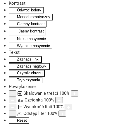
Kontrast
Odwróć kolory
Skip to main content
Monochromatyczny
Ciemny kontrast
Jasny kontrast
Niskie nasycenie
Wysokie nasycenie
Tekst
Zaznacz linki
Zaznacz nagłówki
Czytnik ekranu
Tryb czytania
Powiększenie
Skalowanie treści
100
%
Czcionka
100
%
Aa
Wysokość linii
100
%
Odstęp liter
100
%
Reset