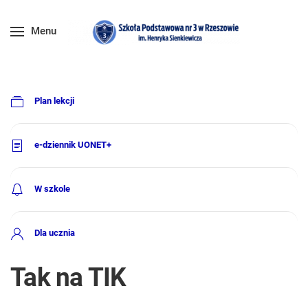
Menu
Plan lekcji
e-dziennik UONET+
W szkole
Dla ucznia
Tak na TIK