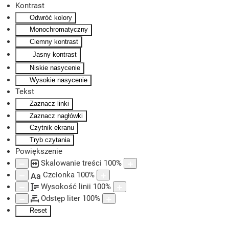
Kontrast
Odwróć kolory
Skip to main content
Monochromatyczny
Ciemny kontrast
Jasny kontrast
Niskie nasycenie
Wysokie nasycenie
Tekst
Zaznacz linki
Zaznacz nagłówki
Czytnik ekranu
Tryb czytania
Powiększenie
Skalowanie treści
100
%
Czcionka
100
%
Aa
Wysokość linii
100
%
Odstęp liter
100
%
Reset