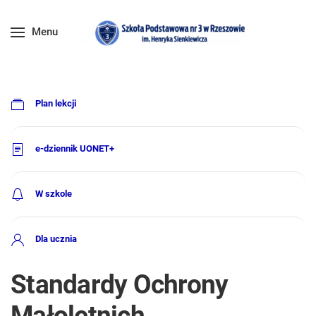
Menu
Plan lekcji
e-dziennik UONET+
W szkole
Dla ucznia
Standardy Ochrony
Małoletnich