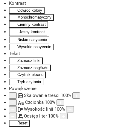
Kontrast
Odwróć kolory
Skip to main content
Monochromatyczny
Ciemny kontrast
Jasny kontrast
Niskie nasycenie
Wysokie nasycenie
Tekst
Zaznacz linki
Zaznacz nagłówki
Czytnik ekranu
Tryb czytania
Powiększenie
Skalowanie treści
100
%
Czcionka
100
%
Aa
Wysokość linii
100
%
Odstęp liter
100
%
Reset