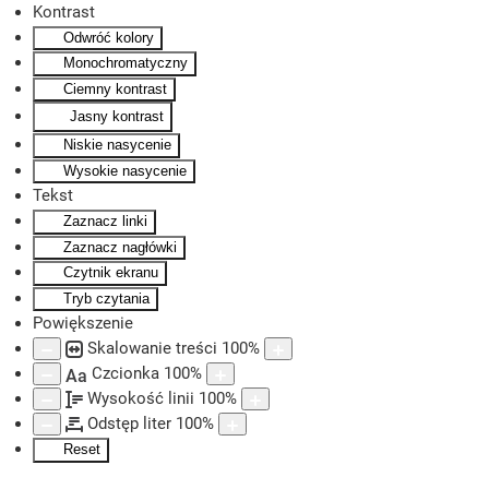
Kontrast
Odwróć kolory
Skip to main content
Monochromatyczny
Ciemny kontrast
Jasny kontrast
Niskie nasycenie
Wysokie nasycenie
Tekst
Zaznacz linki
Zaznacz nagłówki
Czytnik ekranu
Tryb czytania
Powiększenie
Skalowanie treści
100
%
Czcionka
100
%
Aa
Wysokość linii
100
%
Odstęp liter
100
%
Reset