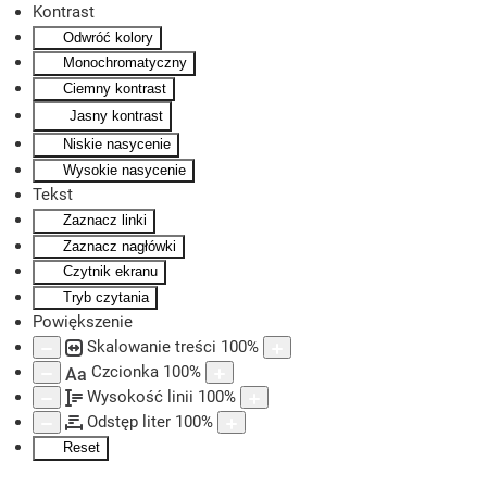
Kontrast
Odwróć kolory
Skip to main content
Monochromatyczny
Ciemny kontrast
Jasny kontrast
Niskie nasycenie
Wysokie nasycenie
Tekst
Zaznacz linki
Zaznacz nagłówki
Czytnik ekranu
Tryb czytania
Powiększenie
Skalowanie treści
100
%
Czcionka
100
%
Aa
Wysokość linii
100
%
Odstęp liter
100
%
Reset