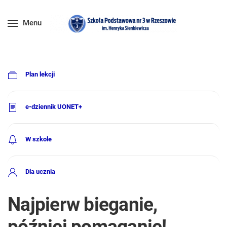
Menu
Plan lekcji
e-dziennik UONET+
W szkole
Dla ucznia
Najpierw bieganie,
później pomaganie!