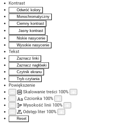
Kontrast
Odwróć kolory
Skip to main content
Monochromatyczny
Ciemny kontrast
Jasny kontrast
Niskie nasycenie
Wysokie nasycenie
Tekst
Zaznacz linki
Zaznacz nagłówki
Czytnik ekranu
Tryb czytania
Powiększenie
Skalowanie treści
100
%
Czcionka
100
%
Aa
Wysokość linii
100
%
Odstęp liter
100
%
Reset