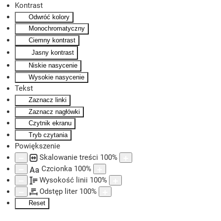
Kontrast
Odwróć kolory
Skip to main content
Monochromatyczny
Ciemny kontrast
Jasny kontrast
Niskie nasycenie
Wysokie nasycenie
Tekst
Zaznacz linki
Zaznacz nagłówki
Czytnik ekranu
Tryb czytania
Powiększenie
Skalowanie treści
100
%
Czcionka
100
%
Aa
Wysokość linii
100
%
Odstęp liter
100
%
Reset