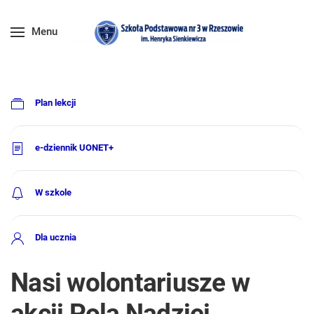
Menu
Plan lekcji
e-dziennik UONET+
W szkole
Dla ucznia
Nasi wolontariusze w
akcji Pola Nadziei