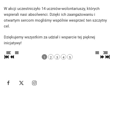
W akcji uczestniczyło 14 uczniów-wolontariuszy, których
wspierali nasi absolwenci. Dzięki ich zaangażowaniu i
otwartym sercom mogliśmy wspólnie wesprzeć ten szczytny
cel.
Dziękujemy wszystkim za udział i wsparcie tej pięknej
inicjatywy!
1
2
3
4
5