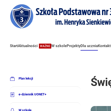
Start
Aktualności
W szkole
Projekty
Dla ucznia
Kontakt
WAŻNE
Świ
Plan lekcji
e-dziennik UONET+
W szkole