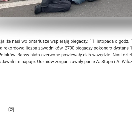
cja, że nasi wolontariusze wspierają biegaczy. 11 listopada o godz.
ła rekordowa liczba zawodników. 2700 biegaczy pokonało dystans 
Polaków. Barwy biało-czerwone powiewały dziś wszędzie. Nasi dzi
odawali im napoje. Uczniów zorganizowały panie A. Stopa i A. Wilc