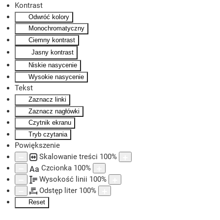
Kontrast
Odwróć kolory
Skip to main content
Monochromatyczny
Ciemny kontrast
Jasny kontrast
Niskie nasycenie
Wysokie nasycenie
Tekst
Zaznacz linki
Zaznacz nagłówki
Czytnik ekranu
Tryb czytania
Powiększenie
Skalowanie treści
100
%
Czcionka
100
%
Aa
Wysokość linii
100
%
Odstęp liter
100
%
Reset