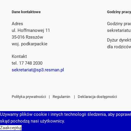
Dane kontaktowe
Godziny prac
Adres
Godziny pra
ul. Hoffmanowej 11
sekretariatu
35-016 Rzeszów
Dyżur dyrek
woj. podkarpackie
dla rodzicó
Kontakt
tel. 17 748 2030
sekretariat@sp3.resman.pl
Polityka prywatności
|
Regulamin
|
Deklaracja dostępności
Używamy plików cookie i innych technologii śledzenia, aby poprawić
skąd pochodzą nasi użytkownicy.
Zaakceptuj