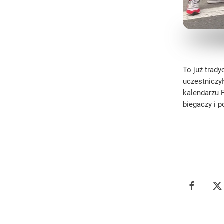
To już trady
uczestniczy
kalendarzu 
biegaczy i p