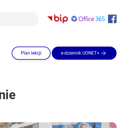
Plan lekcji
e-dziennik UONET+
nie