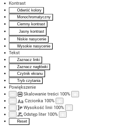
Kontrast
Odwróć kolory
Skip to main content
Monochromatyczny
Ciemny kontrast
Jasny kontrast
Niskie nasycenie
Wysokie nasycenie
Tekst
Zaznacz linki
Zaznacz nagłówki
Czytnik ekranu
Tryb czytania
Powiększenie
Skalowanie treści
100
%
Czcionka
100
%
Aa
Wysokość linii
100
%
Odstęp liter
100
%
Reset