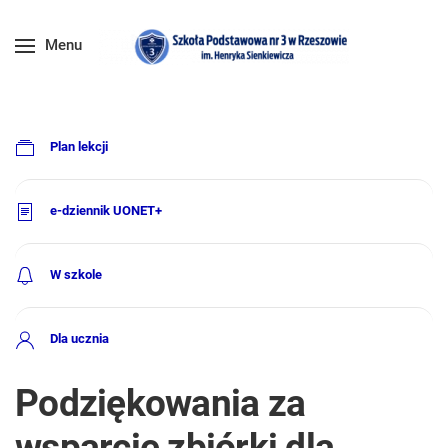
Menu
Plan lekcji
e-dziennik UONET+
W szkole
Dla ucznia
Podziękowania za
wsparcie zbiórki dla