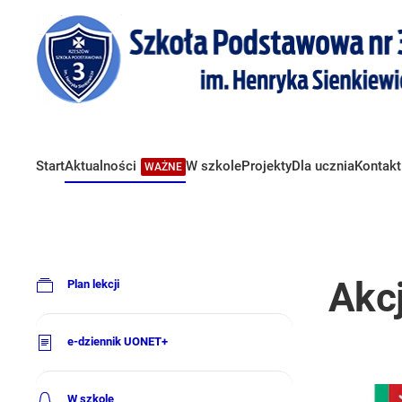
Start
Aktualności
W szkole
Projekty
Dla ucznia
Kontakt
WAŻNE
Akcj
Plan lekcji
e-dziennik UONET+
W szkole