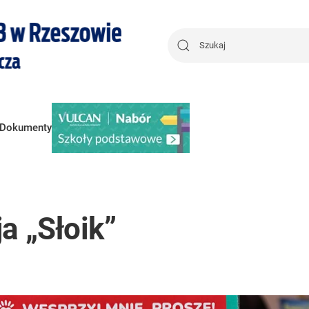
Dokumenty
a „Słoik”