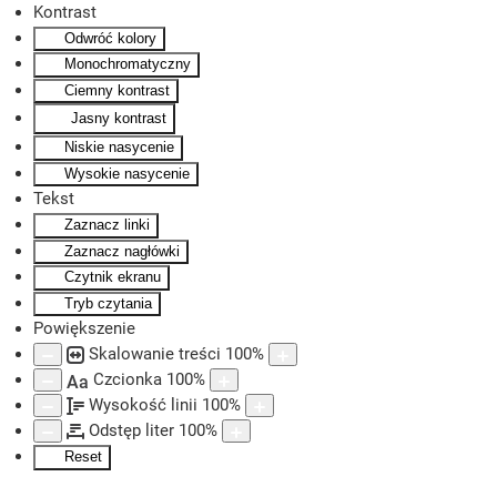
Kontrast
Odwróć kolory
Skip to main content
Monochromatyczny
Ciemny kontrast
Jasny kontrast
Niskie nasycenie
Wysokie nasycenie
Tekst
Zaznacz linki
Zaznacz nagłówki
Czytnik ekranu
Tryb czytania
Powiększenie
Skalowanie treści
100
%
Czcionka
100
%
Aa
Wysokość linii
100
%
Odstęp liter
100
%
Reset