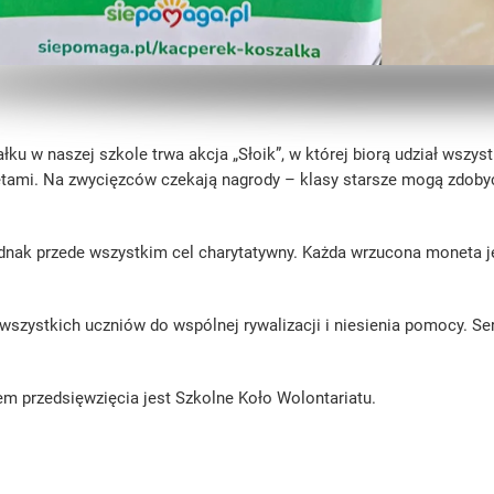
łku w naszej szkole trwa akcja „Słoik”, w której biorą udział wszys
tami. Na zwycięzców czekają nagrody – klasy starsze mogą zdobyć 
dnak przede wszystkim cel charytatywny. Każda wrzucona moneta j
szystkich uczniów do wspólnej rywalizacji i niesienia pomocy. Se
em przedsięwzięcia jest Szkolne Koło Wolontariatu.