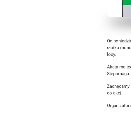
Od poniedzia
słoika mone
lody.
Akcja ma je
Siepomaga.
Zachęcamy w
do akcji.
Organizator