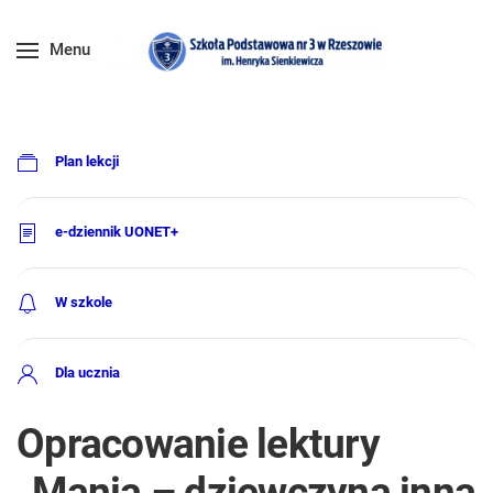
Menu
Plan lekcji
e-dziennik UONET+
W szkole
Dla ucznia
Opracowanie lektury
„Mania – dziewczyna inna