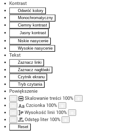
Kontrast
Odwróć kolory
Skip to main content
Monochromatyczny
Ciemny kontrast
Jasny kontrast
Niskie nasycenie
Wysokie nasycenie
Tekst
Zaznacz linki
Zaznacz nagłówki
Czytnik ekranu
Tryb czytania
Powiększenie
Skalowanie treści
100
%
Czcionka
100
%
Aa
Wysokość linii
100
%
Odstęp liter
100
%
Reset