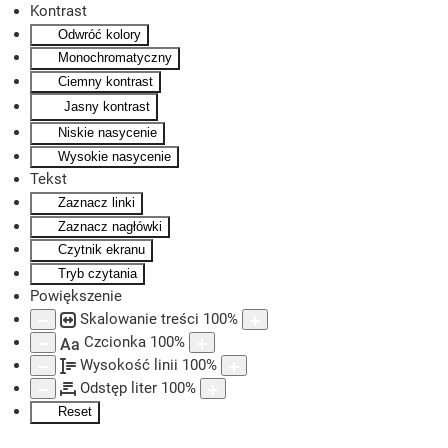
Kontrast
Odwróć kolory
Skip to main content
Monochromatyczny
Ciemny kontrast
Jasny kontrast
Niskie nasycenie
Wysokie nasycenie
Tekst
Zaznacz linki
Zaznacz nagłówki
Czytnik ekranu
Tryb czytania
Powiększenie
Skalowanie treści
100
%
Czcionka
100
%
Aa
Wysokość linii
100
%
Odstęp liter
100
%
Reset