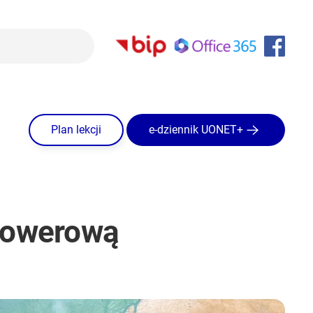
Plan lekcji
e-dziennik UONET+
rowerową