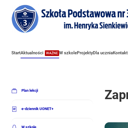
Start
Aktualności
W szkole
Projekty
Dla ucznia
Kontakt
WAŻNE
Zap
Plan lekcji
e-dziennik UONET+
W szkole